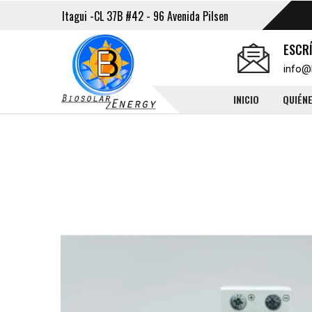
Itagui -CL 37B #42 - 96 Avenida Pilsen
ESCR
info@
INICIO
QUIÉN