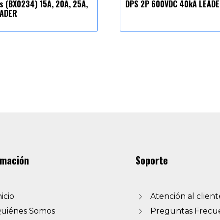
es (BX0234) 15A, 20A, 25A,
DPS 2P 600VDC 40kA LEAD
EADER
rmación
Soporte
nicio
Atención al client
uiénes Somos
Preguntas Frecu