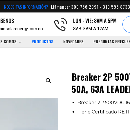
NECESITAS INFORMACIÓN?
Llámanos: 300 756 2391 - 310 596 8733
ÍBENOS
LUN - VIE: 8AM A 5PM
biosolarenergy.com.co
SAB: 8AM A 12AM
ES SOMOS
PRODUCTOS
NOVEDADES
PREGUNTAS FRECUE
Breaker 2P 500
50A, 63A LEAD
Breaker 2P 500VDC 16
Tiene Certificado RET