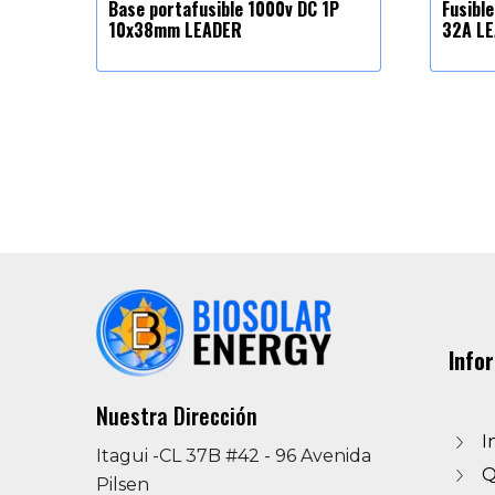
Base portafusible 1000v DC 1P
Fusibl
10x38mm LEADER
32A L
Info
Nuestra Dirección
I
Itagui -CL 37B #42 - 96 Avenida
Q
Pilsen