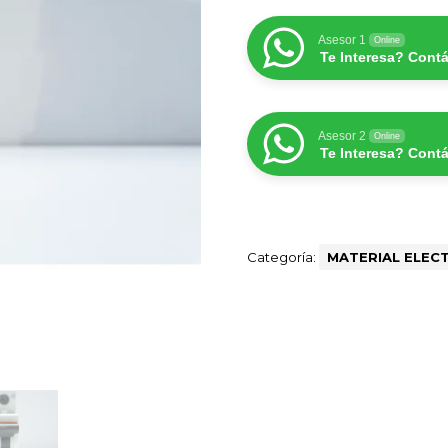
Asesor 1
Online
Te Interesa? Cont
Asesor 2
Online
Te Interesa? Cont
Categoría:
MATERIAL ELEC