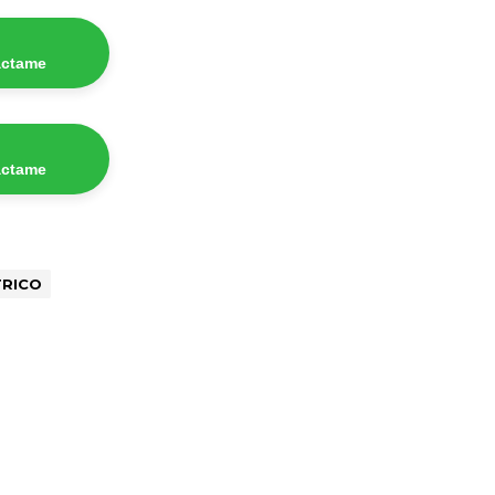
áctame
áctame
TRICO