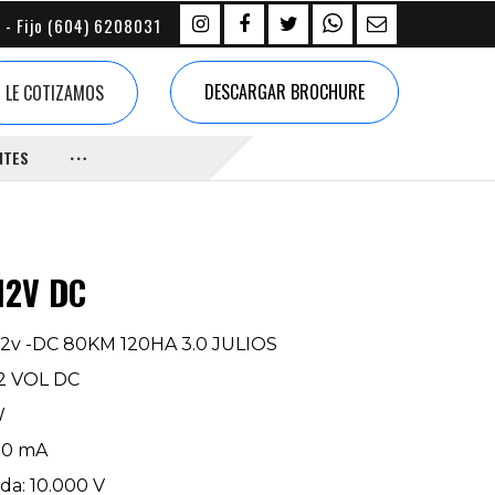
 - Fijo (604) 6208031
DESCARGAR BROCHURE
LE COTIZAMOS
NTES
12V DC
 12v -DC 80KM 120HA 3.0 JULIOS
12 VOL DC
W
20 mA
da: 10.000 V