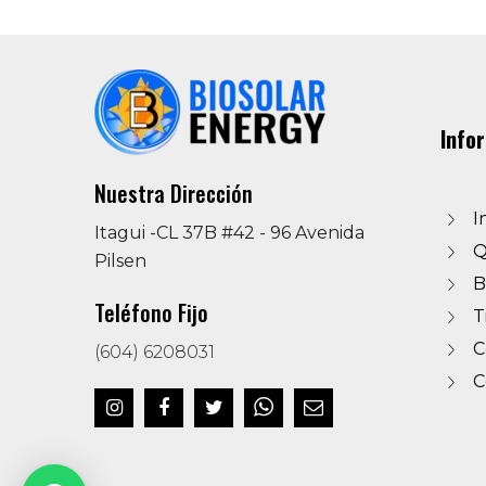
Info
Nuestra Dirección
I
Itagui -CL 37B #42 - 96 Avenida
Q
Pilsen
B
Teléfono Fijo
T
C
(604) 6208031
C