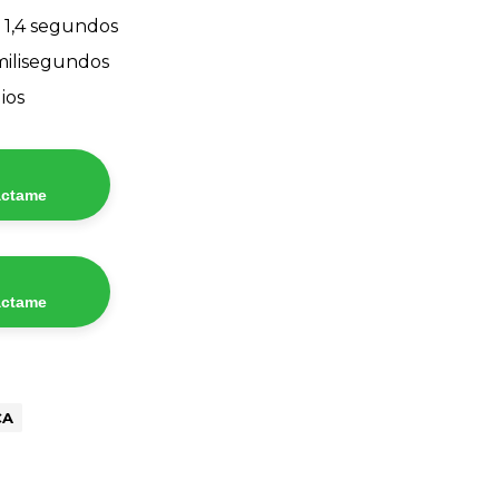
 1,4 segundos
milisegundos
ios
áctame
áctame
CA