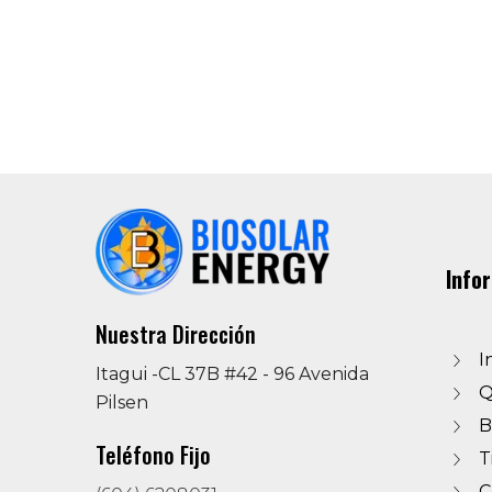
Info
Nuestra Dirección
I
Itagui -CL 37B #42 - 96 Avenida
Q
Pilsen
B
Teléfono Fijo
T
C