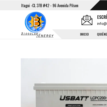
Itagui -CL 37B #42 - 96 Avenida Pilsen
ESCR
info@
INICIO
QUIÉN