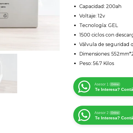
Capacidad: 200ah
Voltaje: 12v
Tecnología: GEL
1500 ciclos con descar
Válvula de seguridad qu
Dimensiones: 552m
Peso: 56.7 Kilos
Asesor 1
Online
Te Interesa? Cont
Asesor 2
Online
Te Interesa? Cont