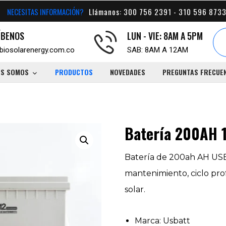
NECESITAS INFORMACIÓN?
Llámanos: 300 756 2391 - 310 596 8733
ÍBENOS
LUN - VIE: 8AM A 5PM
biosolarenergy.com.co
SAB: 8AM A 12AM
ES SOMOS
PRODUCTOS
NOVEDADES
PREGUNTAS FRECUE
Batería 200AH 
Batería de 200ah AH USBA
mantenimiento, ciclo pro
solar.
Marca: Usbatt