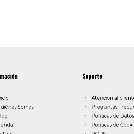
rmación
Soporte
nicio
Atención al client
uiénes Somos
Preguntas Frecu
log
Políticas de Datos
ienda
Políticas de Cooki
otizar
PQRS