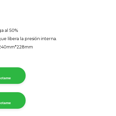
ga al 50%
e libera la presión interna.
m*240mm*228mm
áctame
áctame